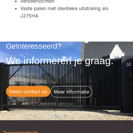
Verkeerslichten
Vaste palen met identieke uitstraling als
J275HA
Geïnteresseerd?
We informeren je graag.
Neem contact op
Meer informatie
Toeganstechniek