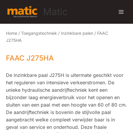
Ga
Matic
naar
de
inhoud
Home
/
Toegangstechniek
/
Inzinkbare palen
/ FAAC
J275HA
FAAC J275HA
De inzinkbare paal J275H is uitermate geschikt voor
het reguleren van intensieve verkeerstromen. De
unieke hydraulische aandrijftechniek kent een
bijzonder laag energieverbruik voor het openen en
sluiten van een paal met een hoogte van 60 of 80 cm.
De aandrijftechniek is bovenin de stijlvolle paal
aangebracht welke compleet verwijder baar is in
geval van service en onderhoud. Deze fraaie