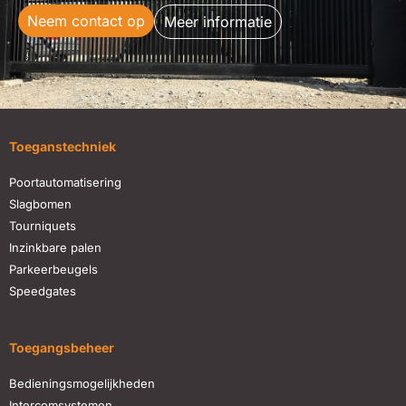
Neem contact op
Meer informatie
Toeganstechniek
Poortautomatisering
Slagbomen
Tourniquets
Inzinkbare palen
Parkeerbeugels
Speedgates
Toegangsbeheer
Bedieningsmogelijkheden
Intercomsystemen