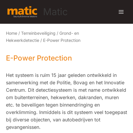
Ga
Matic
naar
de
inhoud
Home
/
Terreinbeveiliging
/
Grond- en
Hekwerkdetectie
/ E-Power Protection
E-Power Protection
Het systeem is ruim 15 jaar geleden ontwikkeld in
samenwerking met de Politie, Bovag en het Innovatie
Centrum. Dit detectiesysteem is met name ontwikkeld
om buitenterreinen, hekwerken, dakranden, muren
etc. te beveiligen tegen binnendringing en
overklimming. Inmiddels is dit systeem veel toegepast
bij diverse objecten, van autobedrijven tot
gevangenissen.