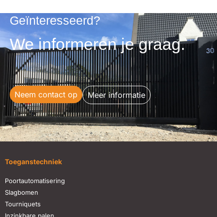
Geïnteresseerd?
We informeren je graag.
Neem contact op
Meer informatie
Toeganstechniek
Poortautomatisering
Slagbomen
Tourniquets
Inzinkbare palen