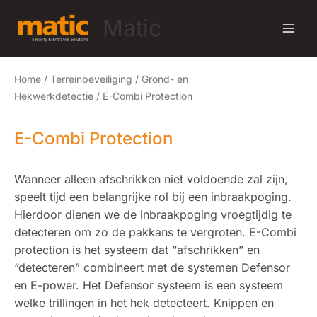
Ga
Matic
naar
de
inhoud
Home
/
Terreinbeveiliging
/
Grond- en
Hekwerkdetectie
/ E-Combi Protection
E-Combi Protection
Wanneer alleen afschrikken niet voldoende zal zijn,
speelt tijd een belangrijke rol bij een inbraakpoging.
Hierdoor dienen we de inbraakpoging vroegtijdig te
detecteren om zo de pakkans te vergroten. E-Combi
protection is het systeem dat “afschrikken” en
“detecteren” combineert met de systemen Defensor
en E-power. Het Defensor systeem is een systeem
welke trillingen in het hek detecteert. Knippen en